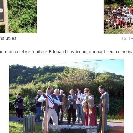
ns utiles
Un li
m du célèbre fouilleur Edouard Loydreau, donnant lieu à u ne inaug